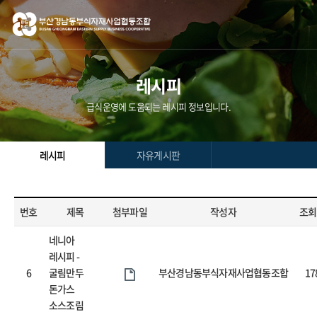
레시피
급식운영에 도움되는 레시피 정보입니다.
레시피
자유게시판
번호
제목
첨부파일
작성자
조회
네니아
레시피 -
6
굴림만두
부산경남동부식자재사업협동조합
17
돈가스
소스조림