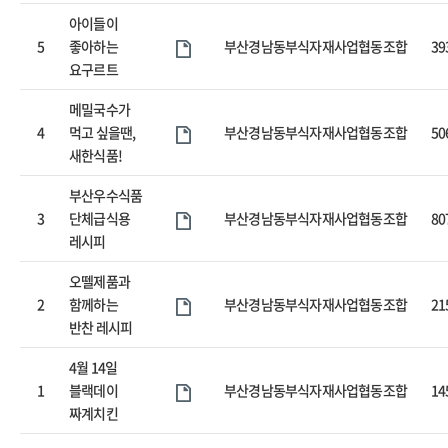
아이들이
5
좋아하는
부산경남동부식자재사업협동조합
39
요구르트
메밀국수가
4
먹고 싶을땐,
부산경남동부식자재사업협동조합
50
새한식품!
부산우수식품
3
단체급식용
부산경남동부식자재사업협동조합
80
레시피
오뗄제품과
2
함께하는
부산경남동부식자재사업협동조합
21
반찬 레시피
4월 14일
1
블랙데이
부산경남동부식자재사업협동조합
14
짜계치킨